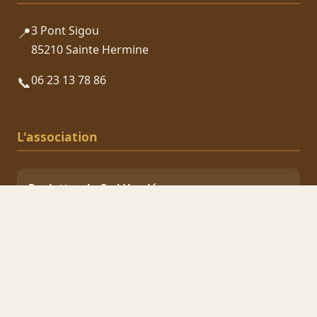
3 Pont Sigou
📍
85210 Sainte Hermine
06 23 13 78 86
📞
L'association
Roulottes du Sud Vendée
Association loi 1901
SIRET
41249161500024
RNA
W851001819
Nos partenaires