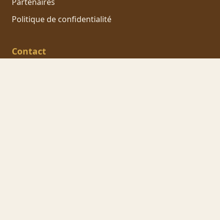
Partenaires
Politique de confidentialité
Contact
3 Pont Sigou
📍
85210 Sainte Hermine
06 23 13 78 86
📞
L'association
Roulottes du Sud Vendée
Association loi 1901